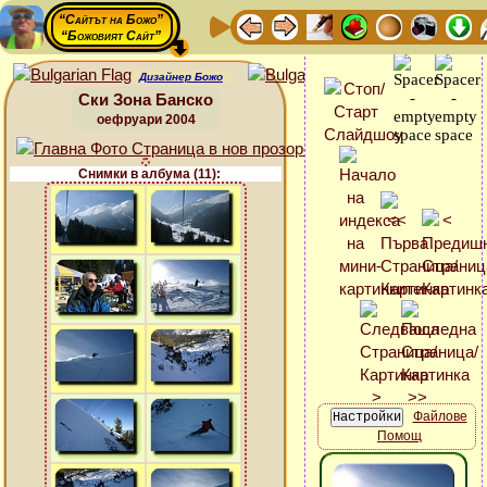
“Сайтът на Божо”
“Божовият Сайт”
Дизайнер Божо
Ски Зона Банско
оефруари 2004
Снимки в албума (11):
Файлове
Помощ