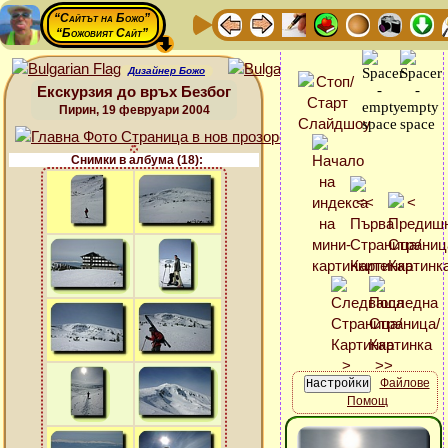
“Сайтът на Божо”
“Божовият Сайт”
Дизайнер Божо
Екскурзия до връх Безбог
Пирин, 19 февруари 2004
Снимки в албума (18):
Файлове
Помощ