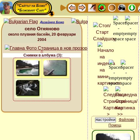
“Сайтът на Божо”
“Божовият Сайт”
Дизайнер Божо
село Огняново
около плувния басейн, 20 февруари
2004
Снимки в албума (3):
Файлове
Помощ