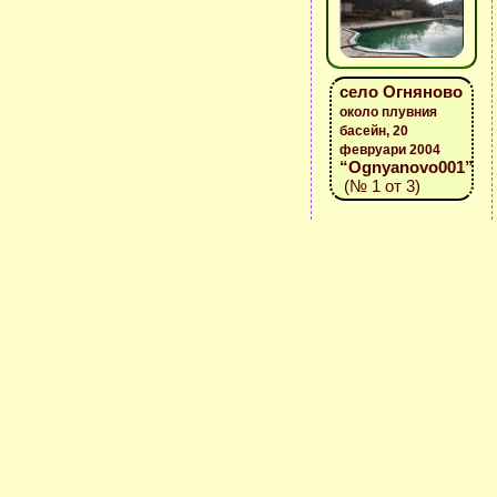
село Огняново
около плувния
басейн, 20
февруари 2004
“Ognyanovo001”
(№ 1 от 3)