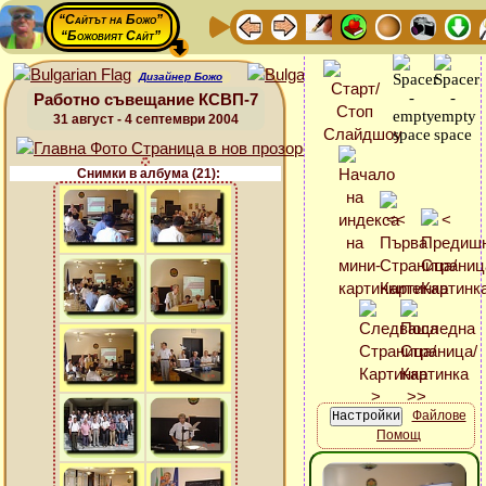
“Сайтът на Божо”
“Божовият Сайт”
Дизайнер Божо
Работно съвещание КСВП-7
31 август - 4 септември 2004
Снимки в албума (21):
Файлове
Помощ