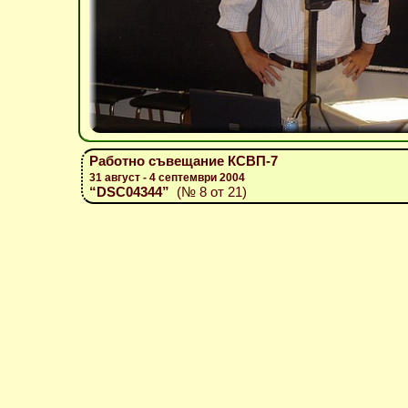
Работно съвещание КСВП-7
31 август - 4 септември 2004
“DSC04344”
(№ 8 от 21)