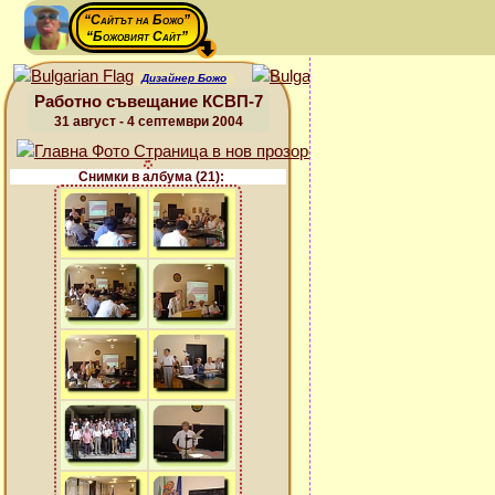
“Сайтът на Божо”
“Божовият Сайт”
Дизайнер Божо
Работно съвещание КСВП-7
31 август - 4 септември 2004
Снимки в албума (21):