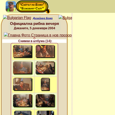
“Сайтът на Божо”
“Божовият Сайт”
Дизайнер Божо
Официална рибна вечеря
Диканите, 5 декември 2004
Снимки в албума (14):