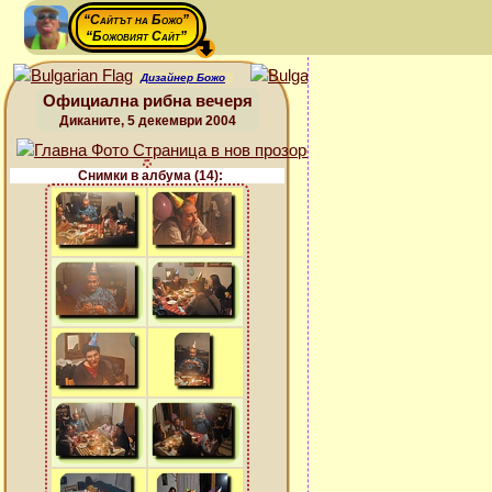
“Сайтът на Божо”
“Божовият Сайт”
Дизайнер Божо
Официална рибна вечеря
Диканите, 5 декември 2004
Снимки в албума (14):