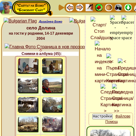
“Сайтът на Божо”
“Божовият Сайт”
Дизайнер Божо
село Долина
на гости у роднини, 14-17 декември
2004
Снимки в албума (45):
Файлове
Помощ