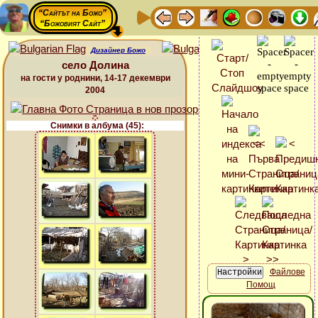
“Сайтът на Божо”
“Божовият Сайт”
Дизайнер Божо
село Долина
на гости у роднини, 14-17 декември
2004
Снимки в албума (45):
Файлове
Помощ