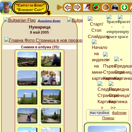
“Сайтът на Божо”
“Божовият Сайт”
Дизайнер Божо
Нумарица
8 май 2005
Снимки в албума (35):
Файлове
Помощ