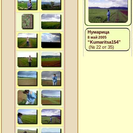
Нумарица
8 май 2005
“Kumaritsa154”
(№ 22 от 35)