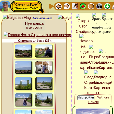
“Сайтът на Божо”
“Божовият Сайт”
Дизайнер Божо
Нумарица
8 май 2005
Снимки в албума (35):
Файлове
Помощ