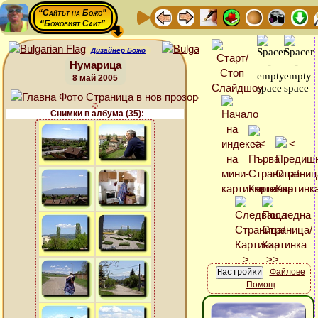
“Сайтът на Божо”
“Божовият Сайт”
Дизайнер Божо
Нумарица
8 май 2005
Снимки в албума (35):
Файлове
Помощ