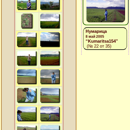
Нумарица
8 май 2005
“Kumaritsa154”
(№ 22 от 35)