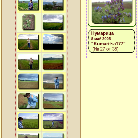
Нумарица
8 май 2005
“Kumaritsa177”
(№ 27 от 35)