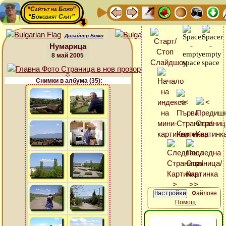
“Сайтът на Божо”
“Божовият Сайт”
Дизайнер Божо
Нумарица
8 май 2005
Снимки в албума (35):
Файлове
Помощ