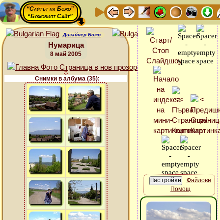
“Сайтът на Божо”
“Божовият Сайт”
Дизайнер Божо
Нумарица
8 май 2005
Снимки в албума (35):
Файлове
Помощ