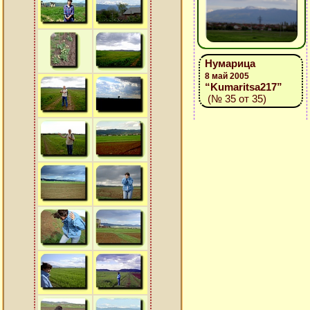
Нумарица
8 май 2005
“Kumaritsa217”
(№ 35 от 35)