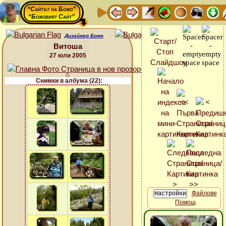
“Сайтът на Божо”
“Божовият Сайт”
Дизайнер Божо
Витоша
27 юли 2005
Снимки в албума (22):
Файлове
Помощ