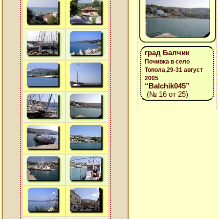
град Балчик
Почивка в село
Топола,29-31 август
2005
“Balchik045”
(№ 16 от 25)