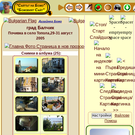
“Сайтът на Божо”
“Божовият Сайт”
Дизайнер Божо
град Балчик
Почивка в село Топола,29-31 август
2005
Снимки в албума (25):
Файлове
Помощ