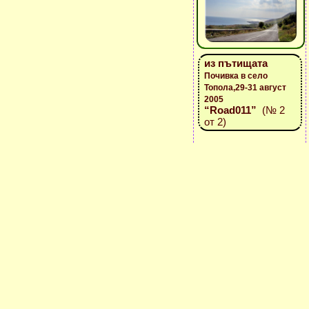
из пътищата
Почивка в село
Топола,29-31 август
2005
“Road011”
(№ 2
от 2)