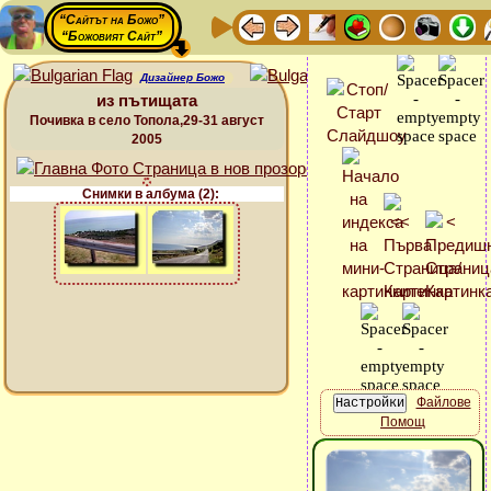
“Сайтът на Божо”
“Божовият Сайт”
Дизайнер Божо
из пътищата
Почивка в село Топола,29-31 август
2005
Снимки в албума (2):
Файлове
Помощ