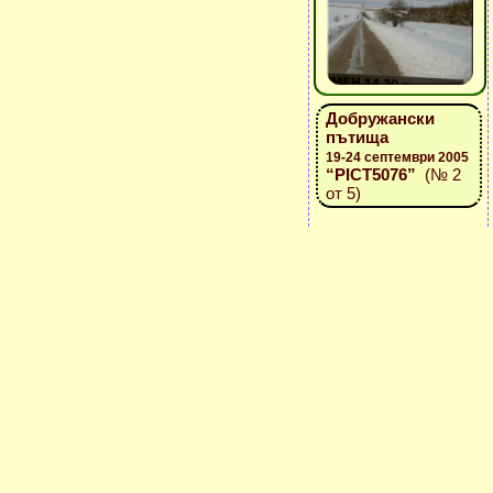
Добружански
пътища
19-24 септември 2005
“PICT5076”
(№ 2
от 5)