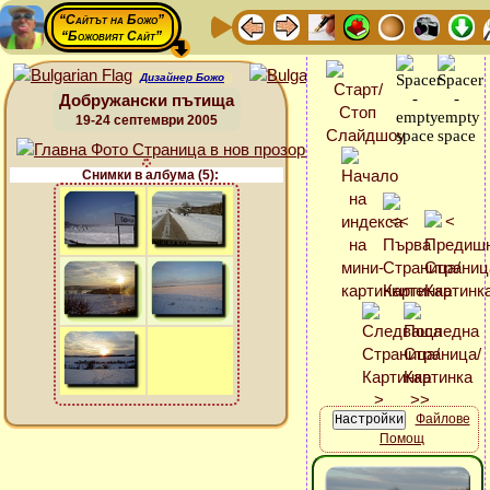
“Сайтът на Божо”
“Божовият Сайт”
Дизайнер Божо
Добружански пътища
19-24 септември 2005
Снимки в албума (5):
Файлове
Помощ