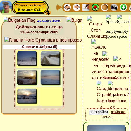
“Сайтът на Божо”
“Божовият Сайт”
Дизайнер Божо
Добружански пътища
19-24 септември 2005
Снимки в албума (5):
Файлове
Помощ