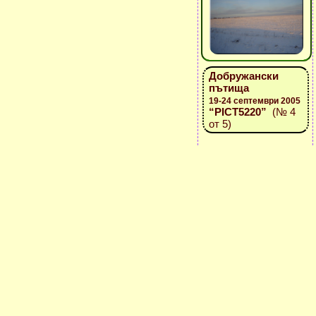
Добружански
пътища
19-24 септември 2005
“PICT5220”
(№ 4
от 5)