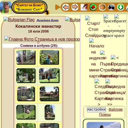
“Сайтът на Божо”
“Божовият Сайт”
Дизайнер Божо
Кокалянски манастир
18 юли 2006
Снимки в албума (29):
Файлове
Помощ