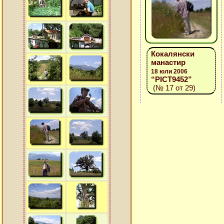
Кокалянски
манастир
18 юли 2006
“PICT9452”
(№ 17 от 29)