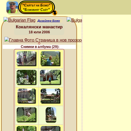
“Сайтът на Божо”
“Божовият Сайт”
Дизайнер Божо
Кокалянски манастир
18 юли 2006
Снимки в албума (29):