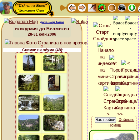
“Сайтът на Божо”
“Божовият Сайт”
Дизайнер Божо
екскурзия до Белмекен
28-31 юли 2006
Снимки в албума (48):
Файлове
Помощ