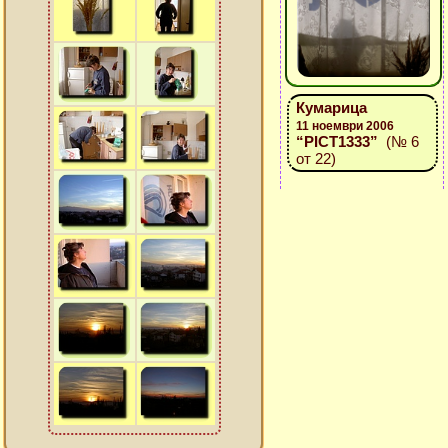
Кумарица
11 ноември 2006
“PICT1333”
(№ 6
от 22)