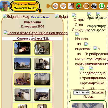
“Сайтът на Божо”
“Божовият Сайт”
Дизайнер Божо
Кумарица
11 ноември 2006
Снимки в албума (22):
Файлове
Помощ