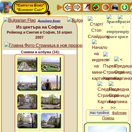
“Сайтът на Божо”
“Божовият Сайт”
Дизайнер Божо
Из центъра на София
Реймонд и Синтия в София, 16 април
2007
Снимки в албума (34):
Файлове
Помощ