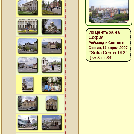
Из центъра на
София
Реймонд и Синтия в
София, 16 април 2007
“Sofia Center 012”
(№ 3 от 34)