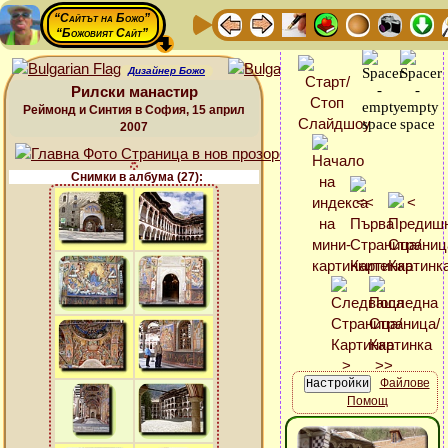
“Сайтът на Божо”
“Божовият Сайт”
Дизайнер Божо
Рилски манастир
Реймонд и Синтия в София, 15 април
2007
Снимки в албума (27):
Файлове
Помощ