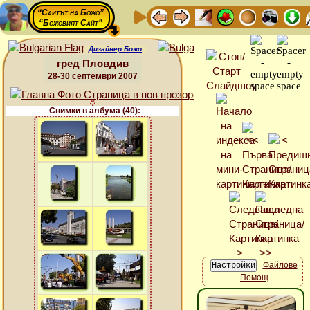
“Сайтът на Божо”
“Божовият Сайт”
Дизайнер Божо
гред Пловдив
28-30 септември 2007
Снимки в албума (40):
Файлове
Помощ