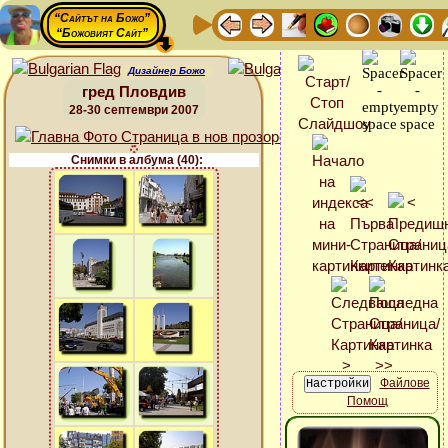
“Сайтът на Божо”
“Божовият Сайт”
Дизайнер Божо
гред Пловдив
28-30 септември 2007
Снимки в албума (40):
Файлове
Помощ