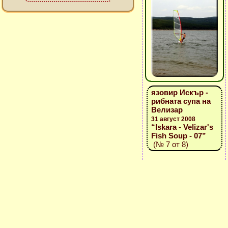
язовир Искър -
рибната супа на
Велизар
31 август 2008
“Iskara - Velizar's
Fish Soup - 07”
(№ 7 от 8)