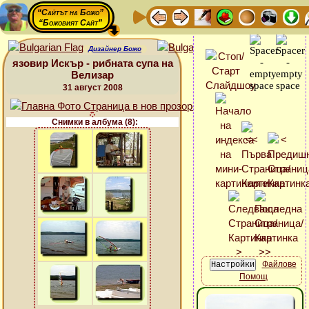
“Сайтът на Божо”
“Божовият Сайт”
Дизайнер Божо
язовир Искър - рибната супа на
Велизар
31 август 2008
Снимки в албума (8):
Файлове
Помощ