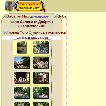
“Сайтът на Божо”
“Божовият Сайт”
Дизайнер Божо
село Долина (и Добрич)
2-6 септември 2008
Снимки в албума (29):