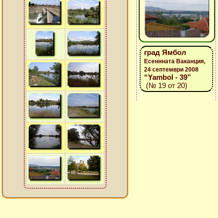
град Ямбол
Есеннната Ваканция,
24 септември 2008
“Yambol - 39”
(№ 19 от 20)