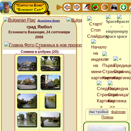
“Сайтът на Божо”
“Божовият Сайт”
Дизайнер Божо
град Ямбол
Есеннната Ваканция, 24 септември
2008
Снимки в албума (20):
Файлове
Помощ