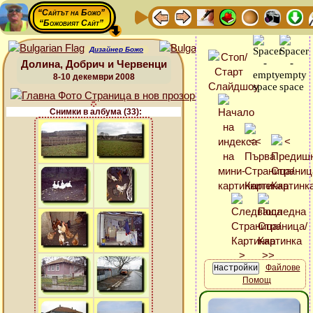
“Сайтът на Божо”
“Божовият Сайт”
Дизайнер Божо
Долина, Добрич и Червенци
8-10 декември 2008
Снимки в албума (33):
Файлове
Помощ