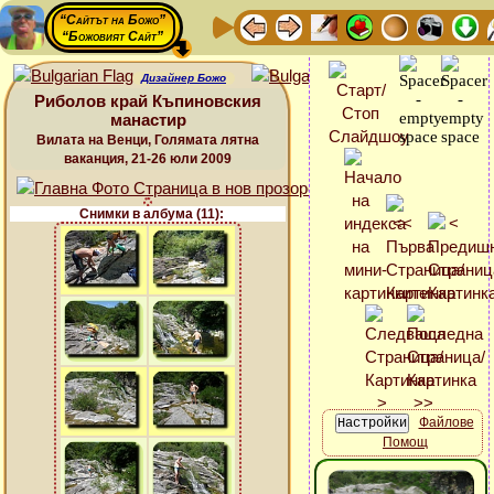
“Сайтът на Божо”
“Божовият Сайт”
Дизайнер Божо
Риболов край Къпиновския
манастир
Вилата на Венци, Голямата лятна
ваканция, 21-26 юли 2009
Снимки в албума (11):
Файлове
Помощ