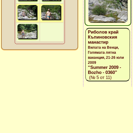
Риболов край
Къпиновския
манастир
Вилата на Венци,
Голямата лятна
ваканция, 21-26 юли
2009
“Summer 2009 -
Bozho - 0360”
(№ 5 от 11)