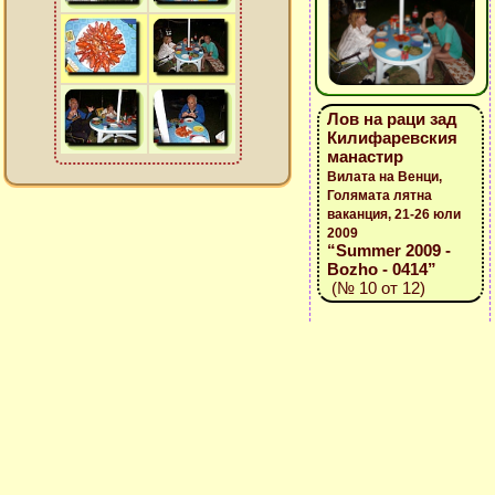
Лов на раци зад
Килифаревския
манастир
Вилата на Венци,
Голямата лятна
ваканция, 21-26 юли
2009
“Summer 2009 -
Bozho - 0414”
(№ 10 от 12)