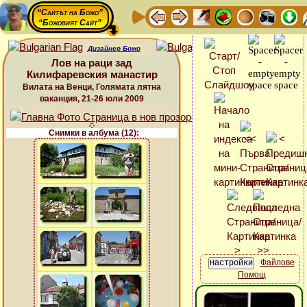
“Сайтът на Божо”
“Божовият Сайт”
Дизайнер Божо
Лов на раци зад
Килифаревския манастир
Вилата на Венци, Голямата лятна
ваканция, 21-26 юли 2009
Снимки в албума (12):
Файлове
Помощ