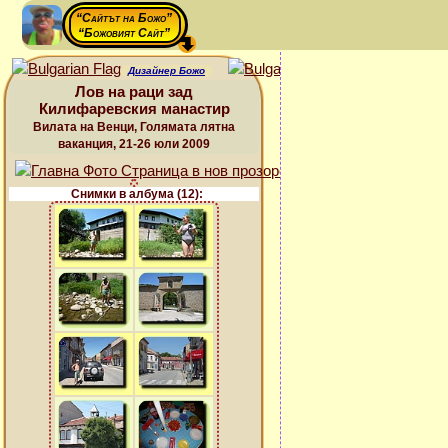
“Сайтът на Божо”
“Божовият Сайт”
Дизайнер Божо
Лов на раци зад
Килифаревския манастир
Вилата на Венци, Голямата лятна
ваканция, 21-26 юли 2009
Снимки в албума (12):