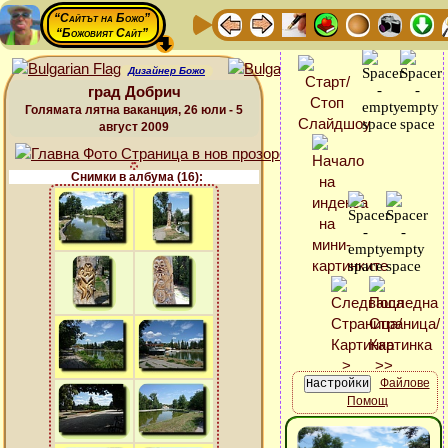
“Сайтът на Божо”
“Божовият Сайт”
Дизайнер Божо
град Добрич
Голямата лятна ваканция, 26 юли - 5
август 2009
Снимки в албума (16):
Файлове
Помощ