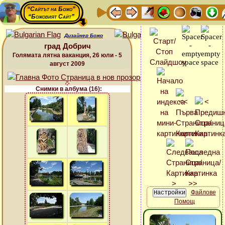
“Сайтът на Божо”
“Божовият Сайт”
Дизайнер Божо
град Добрич
Голямата лятна ваканция, 26 юли - 5
август 2009
Снимки в албума (16):
Файлове
Помощ