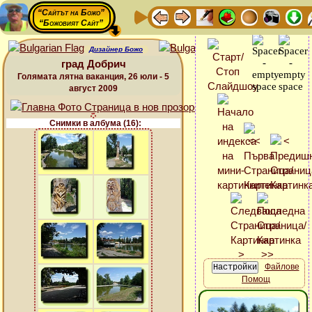
“Сайтът на Божо”
“Божовият Сайт”
Дизайнер Божо
град Добрич
Голямата лятна ваканция, 26 юли - 5
август 2009
Снимки в албума (16):
Файлове
Помощ