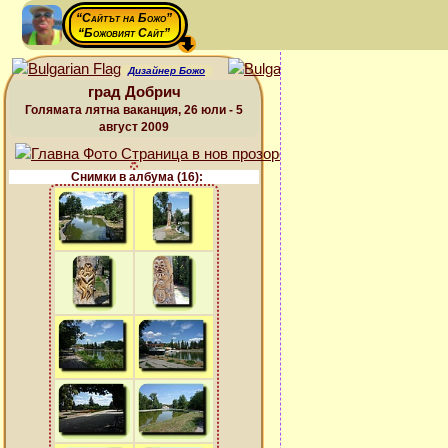
“Сайтът на Божо”
“Божовият Сайт”
Дизайнер Божо
град Добрич
Голямата лятна ваканция, 26 юли - 5
август 2009
Снимки в албума (16):