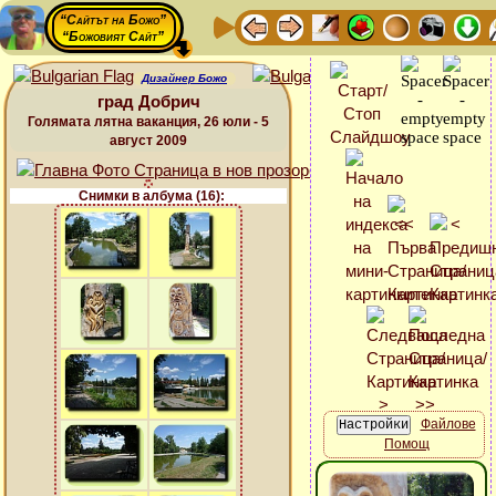
“Сайтът на Божо”
“Божовият Сайт”
Дизайнер Божо
град Добрич
Голямата лятна ваканция, 26 юли - 5
август 2009
Снимки в албума (16):
Файлове
Помощ