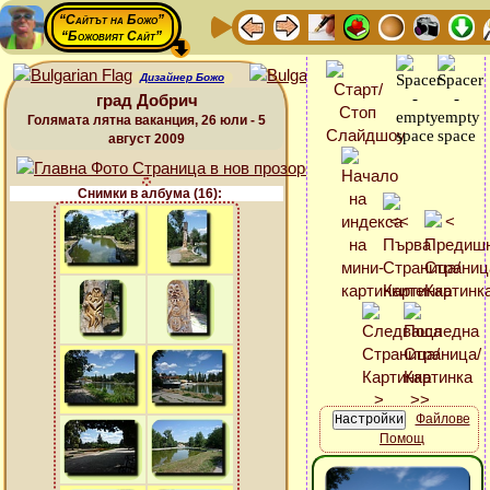
“Сайтът на Божо”
“Божовият Сайт”
Дизайнер Божо
град Добрич
Голямата лятна ваканция, 26 юли - 5
август 2009
Снимки в албума (16):
Файлове
Помощ