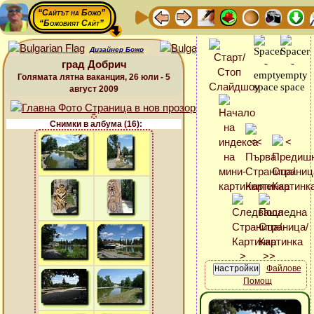
“Сайтът на Божо”
“Божовият Сайт”
Дизайнер Божо
град Добрич
Голямата лятна ваканция, 26 юли - 5
август 2009
Снимки в албума (16):
Файлове
Помощ