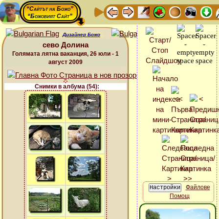
“Сайтът на Божо”
“Божовият Сайт”
Дизайнер Божо
сево Долина
Голямата лятна ваканция, 26 юли - 1
август 2009
Снимки в албума (54):
Файлове
Помощ