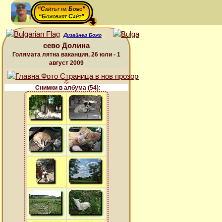
“Сайтът на Божо”
“Божовият Сайт”
Дизайнер Божо
сево Долина
Голямата лятна ваканция, 26 юли - 1
август 2009
Снимки в албума (54):