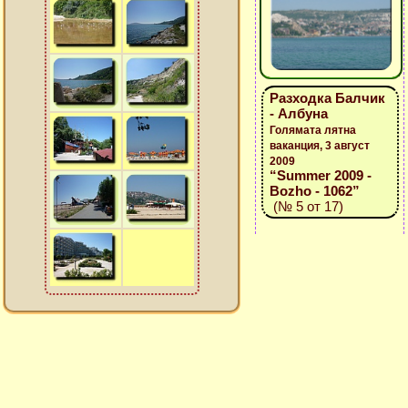
Разходка Балчик
- Албуна
Голямата лятна
ваканция, 3 август
2009
“Summer 2009 -
Bozho - 1062”
(№ 5 от 17)