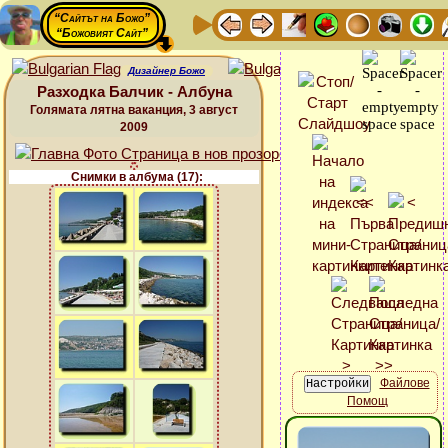
“Сайтът на Божо”
“Божовият Сайт”
Дизайнер Божо
Разходка Балчик - Албуна
Голямата лятна ваканция, 3 август
2009
Снимки в албума (17):
Файлове
Помощ