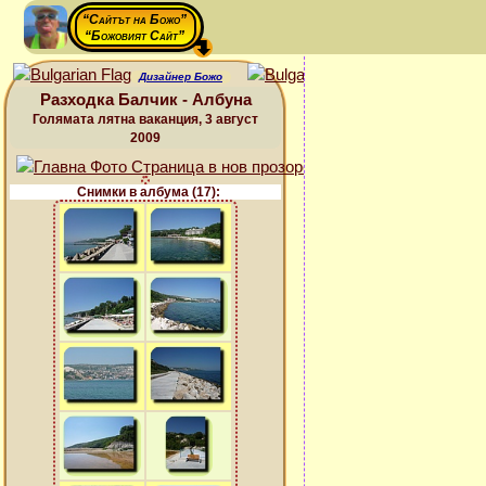
“Сайтът на Божо”
“Божовият Сайт”
Дизайнер Божо
Разходка Балчик - Албуна
Голямата лятна ваканция, 3 август
2009
Снимки в албума (17):