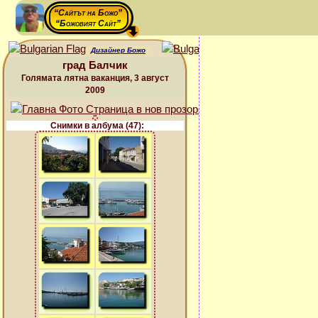
“Сайтът на Божо”
“Божовият Сайт”
Дизайнер Божо
град Балчик
Голямата лятна ваканция, 3 август
2009
Снимки в албума (47):