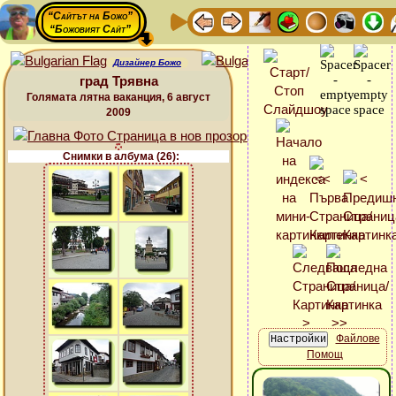
“Сайтът на Божо”
“Божовият Сайт”
Дизайнер Божо
град Трявна
Голямата лятна ваканция, 6 август
2009
Снимки в албума (26):
Файлове
Помощ