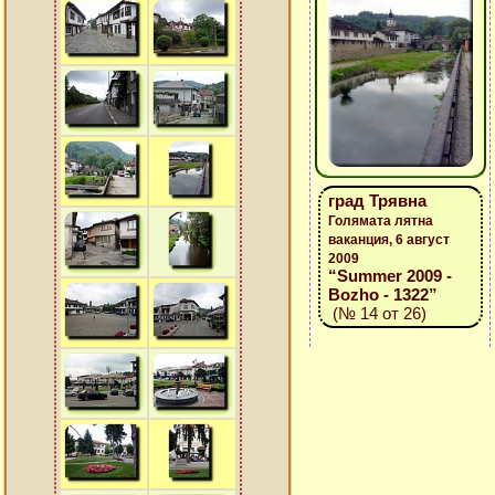
град Трявна
Голямата лятна
ваканция, 6 август
2009
“Summer 2009 -
Bozho - 1322”
(№ 14 от 26)