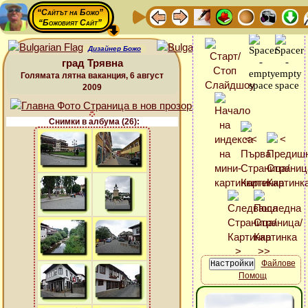
“Сайтът на Божо”
“Божовият Сайт”
Дизайнер Божо
град Трявна
Голямата лятна ваканция, 6 август
2009
Снимки в албума (26):
Файлове
Помощ