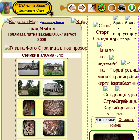
“Сайтът на Божо”
“Божовият Сайт”
Дизайнер Божо
град Ямбол
Голямата лятна ваканция, 6-7 август
2009
Снимки в албума (34):
Файлове
Помощ