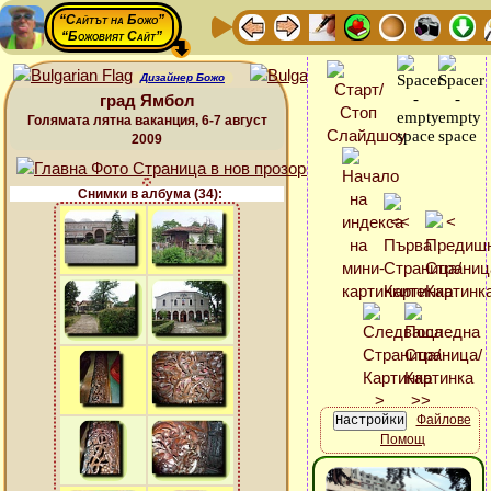
“Сайтът на Божо”
“Божовият Сайт”
Дизайнер Божо
град Ямбол
Голямата лятна ваканция, 6-7 август
2009
Снимки в албума (34):
Файлове
Помощ